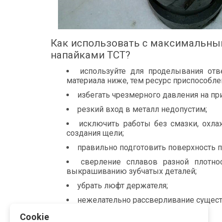
Как использовать с максимальны
напайками TCT?
используйте для проделывания отве
материала ниже, тем ресурс приспособл
избегать чрезмерного давления на при
резкий вход в металл недопустим;
исключить работы без смазки, охла
создания щели;
правильно подготовить поверхность п
сверление сплавов разной плотно
выкрашиванию зубчатых деталей;
убрать люфт держателя;
нежелательно рассверливание сущест
вовремя затачивайте инструмент.
Cookie