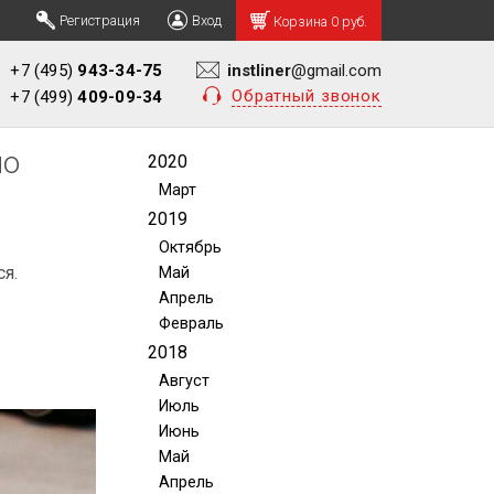
Регистрация
Вход
Корзина
0 руб.
+7 (495)
943-34-75
instliner
@gmail.com
Обратный звонок
+7 (499)
409-09-34
по
2020
Март
2019
Октябрь
я.
Май
Апрель
Февраль
2018
Август
Июль
Июнь
Май
Апрель