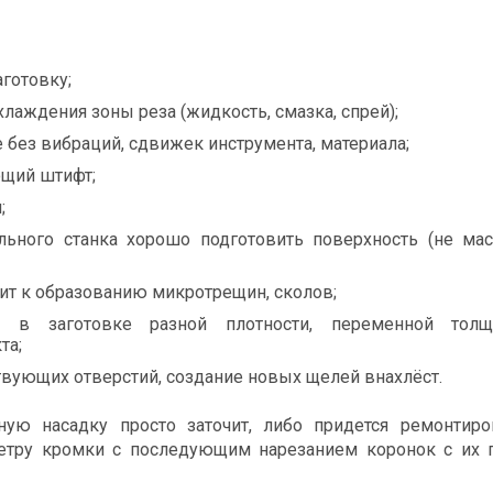
аготовку;
лаждения зоны реза (жидкость, смазка, спрей);
 без вибраций, сдвижек инструмента, материала;
ющий штифт;
;
ьного станка хорошо подготовить поверхность (не масл
ит к образованию микротрещин, сколов;
й в заготовке разной плотности, переменной тол
та;
вующих отверстий, создание новых щелей внахлёст.
ую насадку просто заточит, либо придется ремонтиро
метру кромки с последующим нарезанием коронок с их