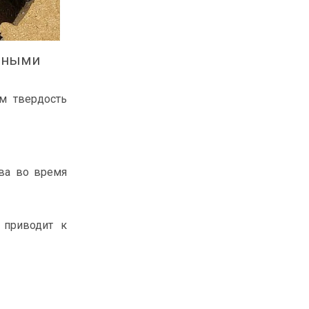
авными
ем твердость
тва во время
 приводит к