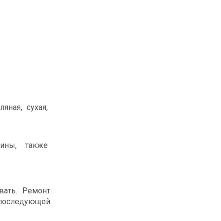
яная, сухая,
щины, также
вать. Ремонт
 последующей