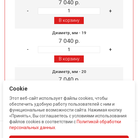
7 040 р.
-
+
Диаметр, мм -
19
7 040 р.
-
+
Диаметр, мм -
20
7 040 р.
-
+
Cookie
Показать все артикулы
Этот веб-сайт использует файлы cookies, чтобы
обеспечить удобную работу пользователей с ним и
функциональные возможности сайта. Нажимая кнопку
Диаметр, мм -
21
«Принять», Вы соглашаетесь с условиями использования
7 040 р.
файлов cookies в соответствии c
Политикой обработки
-
+
персональных данных
.
© 2009-2026 ИнстЛайн. Все права защищены.